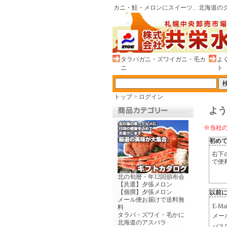
カニ・鮭・メロンにスイーツ、北海道のグ
タラバガニ・ズワイガニ・毛カ
よ
ニ
ト
トップ
>
ログイン
よう
※当社
初め
右下
で便
北の旬暦・年12回頒布会
【共選】夕張メロン
【個撰】夕張メロン
以前
メール便お届けで送料無
E-
料
タラバ・ズワイ・毛かに
メー
北海道のアスパラ
パス