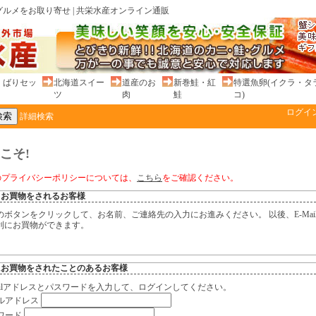
ルメをお取り寄せ | 共栄水産オンライン通販
くばりセッ
北海道スイー
道産のお
新巻鮭・紅
特選魚卵(イクラ・タ
ツ
肉
鮭
コ)
ログイ
詳細検索
こそ!
のプライバシーポリシーについては、
こちら
をご確認ください。
てお買物をされるお客様
のボタンをクリックして、お名前、ご連絡先の入力にお進みください。 以後、E-Mai
利にお買物ができます。
にお買物をされたことのあるお客様
Mailアドレスとパスワードを入力して、ログインしてください。
ルアドレス
ワード