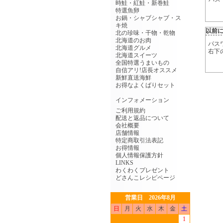
時鮭・紅鮭・新巻鮭
特選魚卵
お鍋・シャブシャブ・ス
キ焼
以前
北の珍味・干物・乾物
北海道のお肉
パス
北海道グルメ
右下
北海道スイーツ
全国特選うまいもの
自信アリ!店長オススメ
新鮮直送海鮮
お得なよくばりセット
インフォメーション
ご利用規約
配送と返品について
会社概要
店舗情報
特定商取引法表記
お得情報
個人情報保護方針
LINKS
わくわくプレゼント
どさんこレシピページ
営業日 2026年8月
日
月
火
水
木
金
土
1