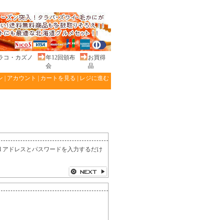
ラコ・カズノ
年12回頒布
お買得
会
品
ン
|
アカウント
|
カートを見る
|
レジに進む
l アドレスとパスワードを入力するだけ