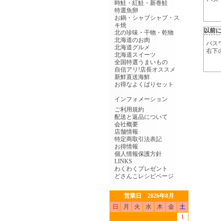
時鮭・紅鮭・新巻鮭
特選魚卵
お鍋・シャブシャブ・ス
キ焼
以前
北の珍味・干物・乾物
北海道のお肉
パス
北海道グルメ
右下
北海道スイーツ
全国特選うまいもの
自信アリ!店長オススメ
新鮮直送海鮮
お得なよくばりセット
インフォメーション
ご利用規約
配送と返品について
会社概要
店舗情報
特定商取引法表記
お得情報
個人情報保護方針
LINKS
わくわくプレゼント
どさんこレシピページ
営業日 2026年8月
日
月
火
水
木
金
土
1