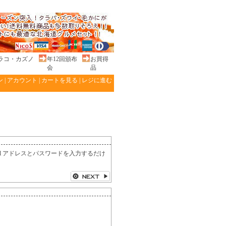
ラコ・カズノ
年12回頒布
お買得
会
品
ン
|
アカウント
|
カートを見る
|
レジに進む
l アドレスとパスワードを入力するだけ