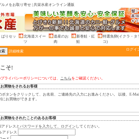
ルメをお取り寄せ | 共栄水産オンライン通販
くばりセッ
北海道スイー
道産のお
新巻鮭・紅
特選魚卵(イクラ・タ
ツ
肉
鮭
コ)
ログイ
詳細検索
こそ!
のプライバシーポリシーについては、
こちら
をご確認ください。
てお買物をされるお客様
のボタンをクリックして、お名前、ご連絡先の入力にお進みください。 以後、E-Mai
利にお買物ができます。
にお買物をされたことのあるお客様
Mailアドレスとパスワードを入力して、ログインしてください。
ルアドレス
ワード