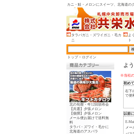
カニ・鮭・メロンにスイーツ、北海道のグ
タラバガニ・ズワイガニ・毛カ
よ
ニ
ト
トップ
>
ログイン
よう
※当社
初め
右下
で便
北の旬暦・年12回頒布会
【共選】夕張メロン
【個撰】夕張メロン
以前
メール便お届けで送料無
E-
料
タラバ・ズワイ・毛かに
メー
北海道のアスパラ
パス