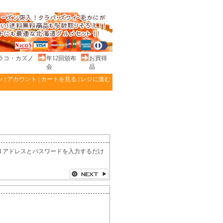
ラコ・カズノ
年12回頒布
お買得
会
品
ン
|
アカウント
|
カートを見る
|
レジに進む
l アドレスとパスワードを入力するだけ