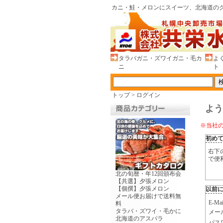
カニ・鮭・メロンにスイーツ、北海道のグ
タラバガニ・ズワイガニ・毛カ
よ
ニ
ト
トップ
>
ログイン
よう
※当社
初め
右下
で便
北の旬暦・年12回頒布会
【共選】夕張メロン
【個撰】夕張メロン
以前
メール便お届けで送料無
E-
料
タラバ・ズワイ・毛かに
メー
北海道のアスパラ
パス