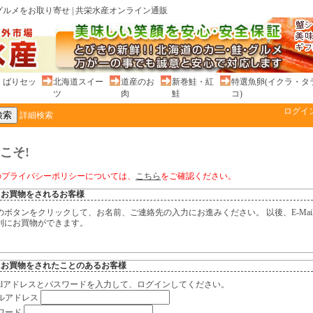
ルメをお取り寄せ | 共栄水産オンライン通販
くばりセッ
北海道スイー
道産のお
新巻鮭・紅
特選魚卵(イクラ・タ
ツ
肉
鮭
コ)
ログイ
詳細検索
こそ!
のプライバシーポリシーについては、
こちら
をご確認ください。
てお買物をされるお客様
のボタンをクリックして、お名前、ご連絡先の入力にお進みください。 以後、E-Mai
利にお買物ができます。
にお買物をされたことのあるお客様
Mailアドレスとパスワードを入力して、ログインしてください。
ルアドレス
ワード