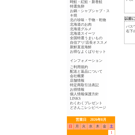
時鮭・紅鮭・新巻鮭
特選魚卵
お鍋・シャブシャブ・ス
キ焼
以前
北の珍味・干物・乾物
北海道のお肉
パス
北海道グルメ
右下
北海道スイーツ
全国特選うまいもの
自信アリ!店長オススメ
新鮮直送海鮮
お得なよくばりセット
インフォメーション
ご利用規約
配送と返品について
会社概要
店舗情報
特定商取引法表記
お得情報
個人情報保護方針
LINKS
わくわくプレゼント
どさんこレシピページ
営業日 2026年8月
日
月
火
水
木
金
土
1