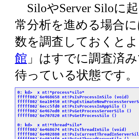
SiloやServer S
常分析を進める場合に
数を調査しておくとよ
館
」はすでに調査済み
待っている状態です。
0: kd>  x nt!*process*silo*

fffff802`6e468658 nt!PsIsProcessInSilo (void)

fffff802`6ea10450 nt!PspEstimateNewProcessServerS
fffff802`6ecc5fd0 nt!PsIsProcessInAppSilo (
)

fffff802`6e467ed0 nt!PsGetProcessServerSilo (
)

fffff802`6e707820 nt!PsGetProcessSilo (
)

0: kd>  x nt!*thread*silo*

fffff802`6e468674 nt!PsIsThreadInSilo (void)

fffff802`6e402880 nt!PsIsCurrentThreadInServerSil
fffff802`6e4024f0 nt!PsGetThreadServerSilo (
)
