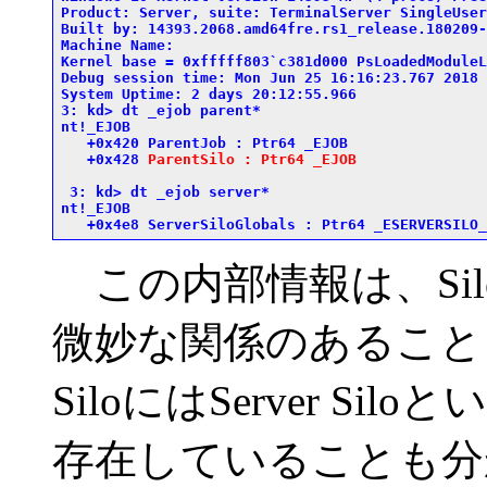
Product: Server, suite: TerminalServer SingleUserT
Built by: 14393.2068.amd64fre.rs1_release.180209-
Machine Name:

Kernel base = 0xfffff803`c381d000 PsLoadedModuleL
Debug session time: Mon Jun 25 16:16:23.767 2018 
System Uptime: 2 days 20:12:55.966

3: kd> dt _ejob parent*

nt!_EJOB

   +0x420 ParentJob : Ptr64 _EJOB

   +0x428 
ParentSilo : Ptr64 _EJOB
 3: kd> dt _ejob server*

nt!_EJOB

この内部情報は、Sil
微妙な関係のあること
SiloにはServer Si
存在していることも分