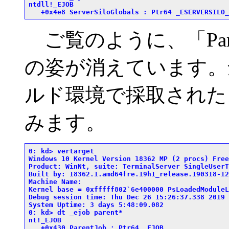
ntdll!_EJOB

ご覧のように、「Pare
の姿が消えています。
ルド環境で採取された
みます。
0: kd> vertarget

Windows 10 Kernel Version 18362 MP (2 procs) Free
Product: WinNt, suite: TerminalServer SingleUserTS
Built by: 18362.1.amd64fre.19h1_release.190318-120
Machine Name:

Kernel base = 0xfffff802`6e400000 PsLoadedModuleL
Debug session time: Thu Dec 26 15:26:37.338 2019 
System Uptime: 3 days 5:48:09.082

0: kd> dt _ejob parent*

nt!_EJOB

   +0x430 ParentJob : Ptr64 _EJOB
