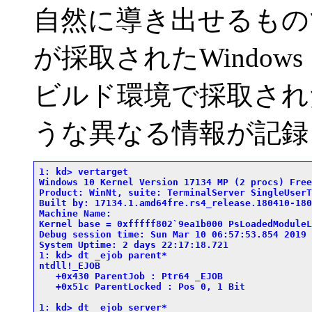
自然に導き出せるもの
が採取されたWindow
ビルド環境で採取され
うな異なる情報が記録
1: kd> vertarget

Windows 10 Kernel Version 17134 MP (2 procs) Free
Product: WinNt, suite: TerminalServer SingleUserTS
Built by: 17134.1.amd64fre.rs4_release.180410-1804
Machine Name:

Kernel base = 0xfffff802`9ea1b000 PsLoadedModuleL
Debug session time: Sun Mar 10 06:57:53.854 2019 
System Uptime: 2 days 22:17:18.721

1: kd> dt _ejob parent*

ntdll!_EJOB

   +0x430 ParentJob : Ptr64 _EJOB

   +0x51c ParentLocked : Pos 0, 1 Bit

1: kd> dt _ejob server*
