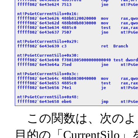
fffff802`6e43e624 7513            jne     nt!PsGe
nt!PsGetCurrentSilo+0x16:

fffff802`6e43e626 488b8120020000  mov     rax,qwo
fffff802`6e43e62d 488b80b8030000  mov     rax,qwo
fffff802`6e43e634 4885c0          test    rax,rax

fffff802`6e43e637 7507            jne     nt!PsGe
nt!PsGetCurrentSilo+0x29:

fffff802`6e43e639 c3              ret  Branch

nt!PsGetCurrentSilo+0x30:

fffff802`6e43e640 f7801805000000000040 test dword
fffff802`6e43e64a 75ed            jne     nt!PsGe
nt!PsGetCurrentSilo+0x3c:

fffff802`6e43e64c 488b8030040000  mov     rax,qwo
fffff802`6e43e653 4885c0          test    rax,rax

fffff802`6e43e656 74e1            je      nt!PsGe
nt!PsGetCurrentSilo+0x48:

この関数は、次のよ
目的の「CurrentSi