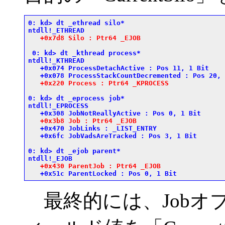
0: kd> dt _ethread silo*

ntdll!_ETHREAD

+0x7d8 Silo : Ptr64 _EJOB
 0: kd> dt _kthread process*

ntdll!_KTHREAD

   +0x074 ProcessDetachActive : Pos 11, 1 Bit

   +0x078 ProcessStackCountDecremented : Pos 20, 
+0x220 Process : Ptr64 _KPROCESS
0: kd> dt _eprocess job*

ntdll!_EPROCESS

   +0x308 JobNotReallyActive : Pos 0, 1 Bit

+0x3b8 Job : Ptr64 _EJOB
   +0x470 JobLinks : _LIST_ENTRY

   +0x6fc JobVadsAreTracked : Pos 3, 1 Bit

0: kd> dt _ejob parent*

ntdll!_EJOB

+0x430 ParentJob : Ptr64 _EJOB
最終的には、Jobオブジ