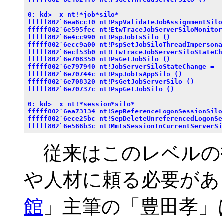
0: kd>  x nt!*job*silo*

fffff802`6ea6cc10 nt!PspValidateJobAssignmentSilo
fffff802`6e595fec nt!EtwTraceJobServerSiloMonitor
fffff802`6e4cc990 nt!PspJobIsSilo (
)

fffff802`6ecc9a00 nt!PspSetJobSiloThreadImpersona
fffff802`6ecf53b0 nt!EtwTraceJobServerSiloStateCh
fffff802`6e708350 nt!PsGetJobSilo (
)

fffff802`6e797940 nt!JobServerSiloStateChange = 
fffff802`6e70744c nt!PspJobIsAppSilo (
)

fffff802`6e708320 nt!PsGetJobServerSilo (
)

fffff802`6e70737c nt!PspGetJobSilo (
)

0: kd>  x nt!*session*silo*

fffff802`6ea73134 nt!SepReferenceLogonSessionSilo
fffff802`6ece25bc nt!SepDeleteUnreferencedLogonSe
fffff802`6e566b3c nt!MmIsSessionInCurrentServerSi
従来はこのレベルの
や人材に頼る必要があ
館
」主筆の「豊田孝」はB