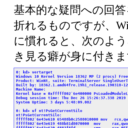
基本的な疑問への回答
折れるものですが、Wi
に慣れると、次のよう
き見る癖が身に付きま
0: kd> vertarget

Windows 10 Kernel Version 18362 MP (2 procs) Free
Product: WinNt, suite: TerminalServer SingleUserTS
Built by: 18362.1.amd64fre.19h1_release.190318-120
Machine Name:

Kernel base = 0xfffff802`6e400000 PsLoadedModuleL
Debug session time: Thu Dec 26 15:26:37.338 2019 
System Uptime: 3 days 5:48:09.082

0: kd> uf nt!PsGetCurrentSilo

nt!PsGetCurrentSilo:

fffff802`6e43e610 65488b0c2588010000 mov   rcx,qw
fffff802`6e43e619 488b81d8070000  mov     rax,qwo
fffff802`6e43e620 4883f8fd        cmp     rax,0FF