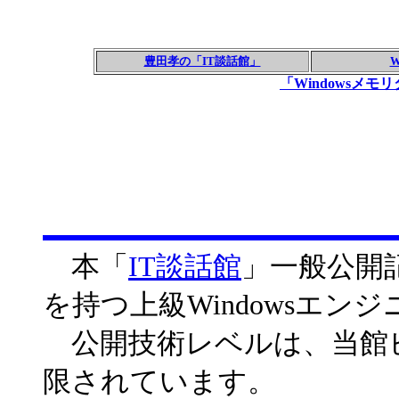
豊田孝の「IT談話館」
「Windowsメ
本「
IT談話館
」一般公開
を持つ上級Windowsエン
公開技術レベルは、当館
限されています。