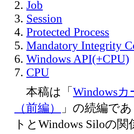
Job
Session
Protected Process
Mandatory Integrity 
Windows API(+CPU)
CPU
本稿は「
Window
（前編）
」の続編であ
トとWindows Sil